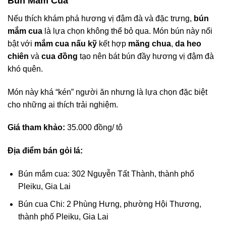
Bún Mắm Cua
Nếu thích khám phá hương vị đậm đà và đặc trưng,
bún
mắm cua
là lựa chọn không thể bỏ qua. Món bún này nổi
bật với
mắm cua nấu kỹ
kết hợp
măng chua
,
da heo
chiên
và
cua đồng
tạo nên bát bún đầy hương vị đậm đà
khó quên.
Món này khá “kén” người ăn nhưng là lựa chọn đặc biệt
cho những ai thích trải nghiệm.
Giá tham khảo:
35.000 đồng/ tô
Địa điểm bán gỏi lá:
Bún mắm cua: 302 Nguyễn Tất Thành, thành phố
Pleiku, Gia Lai
Bún cua Chi: 2 Phùng Hưng, phường Hội Thương,
thành phố Pleiku, Gia Lai