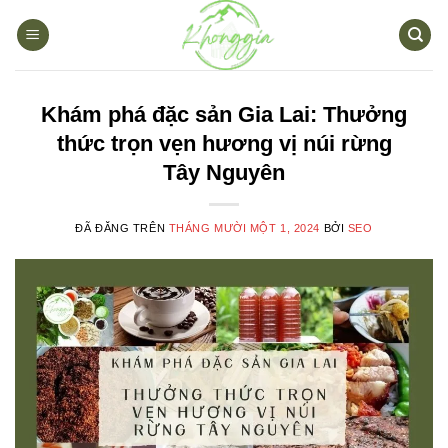
Chuyển
đến
nội
dung
Khám phá đặc sản Gia Lai: Thưởng
thức trọn vẹn hương vị núi rừng
Tây Nguyên
ĐÃ ĐĂNG TRÊN
THÁNG MƯỜI MỘT 1, 2024
BỞI
SEO