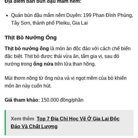
Địa điểm bán bún đậu mắm nêm:
Quán bún đậu mắm nêm Duyên: 199 Phan Đình Phùng,
Tây Sơn, thành phố Pleiku, Gia Lai
Thịt Bò Nướng Ống
Thịt bò nướng ống
là món ăn độc đáo với cách chế biến
đặc biệt. Thịt bò được thái vừa ăn, tẩm gia vị, sau đó
nướng trong
ống nứa
trên lửa than hồng.
Mùi thơm nồng từ ống nứa và vị ngọt mềm của bò khiến
món ăn này cuốn hút.
Giá tham khảo:
150.000 đồng/phần
Xem thêm
Top 7 Địa Chỉ Học Vẽ Ở Gia Lai Độc
Đáo Và Chất Lượng