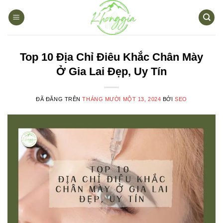
Chuyển
đến
nội
dung
Top 10 Địa Chỉ Điêu Khắc Chân Mày
Ở Gia Lai Đẹp, Uy Tín
ĐÃ ĐĂNG TRÊN
THÁNG MƯỜI MỘT 13, 2024
BỞI
SEO