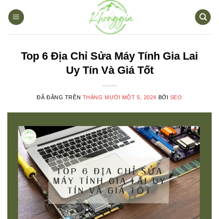
Chuyển
đến
nội
dung
Top 6 Địa Chỉ Sửa Máy Tính Gia Lai
Uy Tín Và Giá Tốt
ĐÃ ĐĂNG TRÊN
THÁNG MƯỜI MỘT 5, 2024
BỞI
SEO