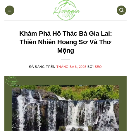
Chuyển
đến
nội
dung
Khám Phá Hồ Thác Bà Gia Lai:
Thiên Nhiên Hoang Sơ Và Thơ
Mộng
ĐÃ ĐĂNG TRÊN
THÁNG BA 6, 2025
BỞI
SEO