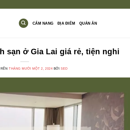
CẨM NANG
ĐỊA ĐIỂM
QUÁN ĂN
sạn ở Gia Lai giá rẻ, tiện nghi
TRÊN
THÁNG MƯỜI MỘT 2, 2024
BỞI
SEO