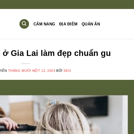
CẨM NANG
ĐỊA ĐIỂM
QUÁN ĂN
c ở Gia Lai làm đẹp chuẩn gu
TRÊN
THÁNG MƯỜI MỘT 12, 2024
BỞI
SEO