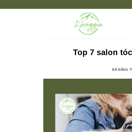
Chuyển
đến
nội
dung
Top 7 salon tó
ĐÃ ĐĂNG 