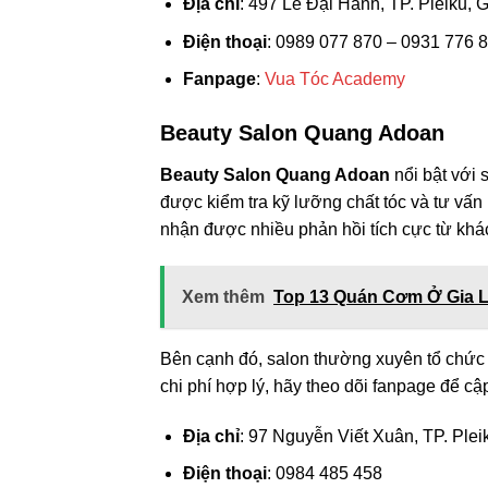
Địa chỉ
: 497 Lê Đại Hành, TP. Pleiku, G
Điện thoại
: 0989 077 870 – 0931 776 
Fanpage
:
Vua Tóc Academy
Beauty Salon Quang Adoan
Beauty Salon Quang Adoan
nổi bật với 
được kiểm tra kỹ lưỡng chất tóc và tư vấn
nhận được nhiều phản hồi tích cực từ khá
Xem thêm
Top 13 Quán Cơm Ở Gia L
Bên cạnh đó, salon thường xuyên tổ chức c
chi phí hợp lý, hãy theo dõi fanpage để cập
Địa chỉ
: 97 Nguyễn Viết Xuân, TP. Pleik
Điện thoại
: 0984 485 458