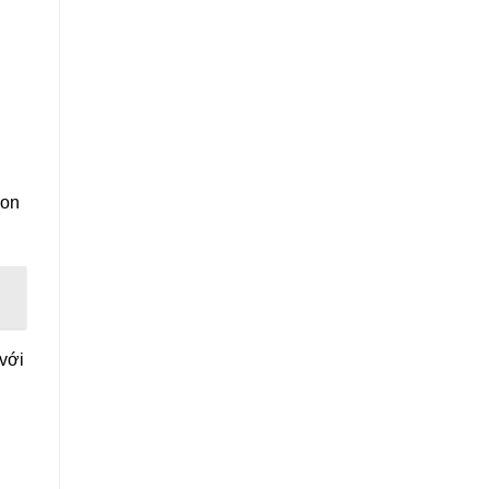
lon
 với